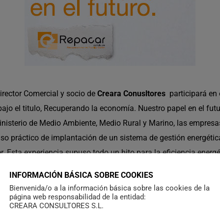
irector Comercial y socio de
Creara Conusltores
participará en 
bajo el titulo, Recuperando la economía. Nuestro papel en el fut
ministerio de Medio Ambiente, Medio Rural y Marino, las empres
so práctico de implantación de un sistema de gestión energética
 Esta experiencia supuso todo un hito para la eficiencia energéti
analizar y debatir con todos los agentes implicados dos cuesti
INFORMACIÓN BÁSICA SOBRE COOKIES
que tendrá la considera- ción del papel recuperado como producto
Bienvenida/o a la información básica sobre las cookies de la
ercados de materias primas, y cuáles son las perspectivas para e
página web responsabilidad de la entidad:
CREARA CONSULTORES S.L.