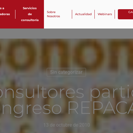
s a
Servicios
Sobre
GA
zadoras
de
Actualidad
Webinars
Nosotros
consultoría
Sin categorizar
nsultores parti
ongreso REPAC
13 de octubre de 2010