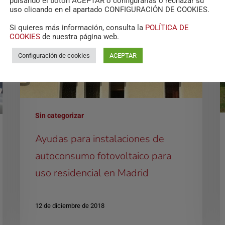
pulsando el botón ACEPTAR o configurarlas o rechazar su
uso clicando en el apartado CONFIGURACIÓN DE COOKIES.
Si quieres más información, consulta la
POLÍTICA DE
COOKIES
de nuestra página web.
Configuración de cookies
ACEPTAR
Sin categorizar
Ayudas para instalaciones de
autoconsumo fotovoltaico para
uso residencial en Madrid
12 de diciembre de 2018