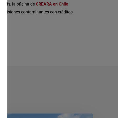
emás, la oficina de
CREARA en Chile
as emisiones contaminantes con créditos