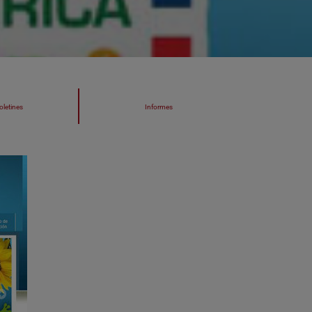
oletines
Informes