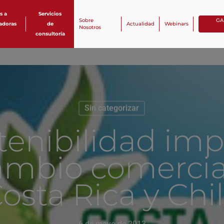
s a
Servicios
Sobre
GA
zadoras
de
Actualidad
Webinars
Nosotros
consultoría
Sin categorizar
tenibilidad imp
ambio comercia
osta Rica y Chi