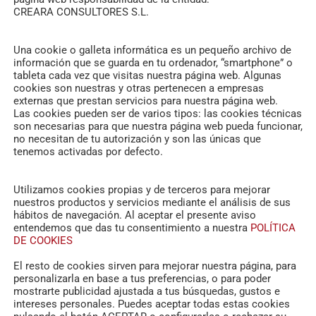
ales y políticos.
Cálculo de la huella de carbono del evento
Ad
CREARA CONSULTORES S.L.
carbono
generada por el evento, con el objetivo de compensar l
Una cookie o galleta informática es un pequeño archivo de
osta Rica. Consulte todos los detalles del evento
AQUI
]]>
información que se guarda en tu ordenador, “smartphone” o
tableta cada vez que visitas nuestra página web. Algunas
cookies son nuestras y otras pertenecen a empresas
externas que prestan servicios para nuestra página web.
Las cookies pueden ser de varios tipos: las cookies técnicas
son necesarias para que nuestra página web pueda funcionar,
no necesitan de tu autorización y son las únicas que
tenemos activadas por defecto.
Utilizamos cookies propias y de terceros para mejorar
nuestros productos y servicios mediante el análisis de sus
hábitos de navegación. Al aceptar el presente aviso
entendemos que das tu consentimiento a nuestra
POLÍTICA
DE COOKIES
RELATED POSTS
El resto de cookies sirven para mejorar nuestra página, para
personalizarla en base a tus preferencias, o para poder
mostrarte publicidad ajustada a tus búsquedas, gustos e
intereses personales. Puedes aceptar todas estas cookies