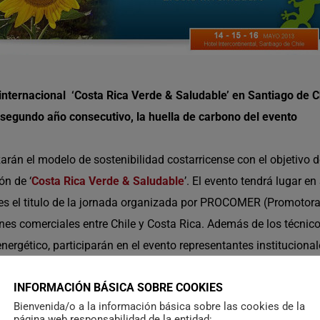
nternacional ‘Costa Rica Verde & Saludable’ en Santiago de C
segundo año consecutivo, la huella de carbono del evento
zarán el modelo de sostenibilidad costarricense con el objetivo 
ón de ‘
Costa Rica Verde & Saludable
’. El evento tendrá lugar en
es el titulo de la jornada organizada por PROCOMER (Promotora 
iones comerciales entre Chile y Costa Rica. Además de los técnic
rgético, participarán en el evento representantes institucionale
tor económico clave en ambos países, tendrá un presencia espec
INFORMACIÓN BÁSICA SOBRE COOKIES
guimiento del desempeño de su gestión a través del denominado
Bienvenida/o a la información básica sobre las cookies de la
ición y evaluación de un conjunto de componentes del desarrol
página web responsabilidad de la entidad: