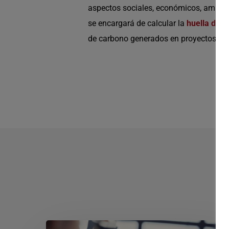
aspectos sociales, económicos, ambient
se encargará de calcular la
huella de 
de carbono generados en proyectos en C