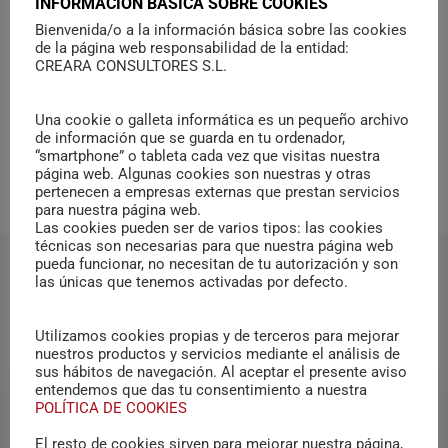
INFORMACIÓN BÁSICA SOBRE COOKIES
Capdepera conseguirían una reducción de
Bienvenida/o a la información básica sobre las cookies
487 toneladas de CO2 en un año, el 57% de
de la página web responsabilidad de la entidad:
CREARA CONSULTORES S.L.
sus emisiones actuales
. Esta cifra equivale
al consumo eléctrico de 2.658 hogares
Una cookie o galleta informática es un pequeño archivo
españoles.]]>
de información que se guarda en tu ordenador,
“smartphone” o tableta cada vez que visitas nuestra
página web. Algunas cookies son nuestras y otras
pertenecen a empresas externas que prestan servicios
para nuestra página web.
Las cookies pueden ser de varios tipos: las cookies
técnicas son necesarias para que nuestra página web
pueda funcionar, no necesitan de tu autorización y son
RELATED POSTS
las únicas que tenemos activadas por defecto.
Utilizamos cookies propias y de terceros para mejorar
nuestros productos y servicios mediante el análisis de
sus hábitos de navegación. Al aceptar el presente aviso
entendemos que das tu consentimiento a nuestra
POLÍTICA DE COOKIES
El resto de cookies sirven para mejorar nuestra página,