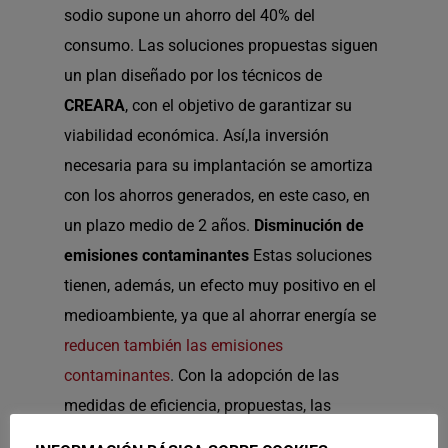
sodio supone un ahorro del 40% del
consumo. Las soluciones propuestas siguen
un plan diseñado por los técnicos de
CREARA
, con el objetivo de garantizar su
viabilidad económica. Así,la inversión
necesaria para su implantación se amortiza
con los ahorros generados, en este caso, en
un plazo medio de 2 años.
Disminución de
emisiones contaminantes
Estas soluciones
tienen, además, un efecto muy positivo en el
medioambiente, ya que al ahorrar energía se
reducen también las emisiones
contaminantes
. Con la adopción de las
medidas de eficiencia, propuestas, las
instalaciones de alumbrado público de