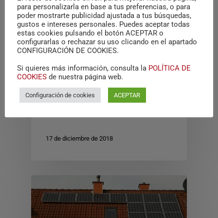
para personalizarla en base a tus preferencias, o para
poder mostrarte publicidad ajustada a tus búsquedas,
gustos e intereses personales. Puedes aceptar todas
estas cookies pulsando el botón ACEPTAR o
configurarlas o rechazar su uso clicando en el apartado
CONFIGURACIÓN DE COOKIES.
Si quieres más información, consulta la
POLÍTICA DE
Actualidad
Sin categorizar
COOKIES
de nuestra página web.
Nueva ISO 50001: ¿qué
Configuración de cookies
ACEPTAR
hacer para adaptarse?
17 de diciembre de 2018