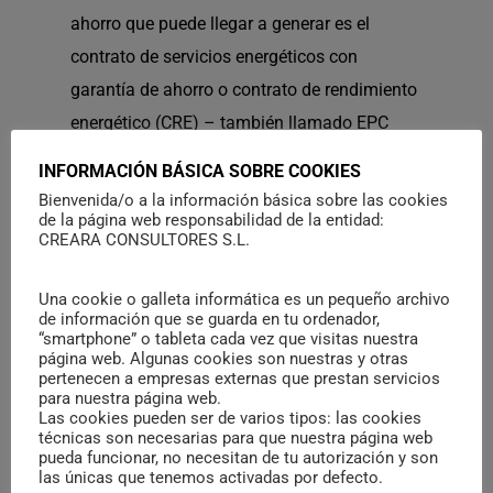
ahorro que puede llegar a generar es el
contrato de servicios energéticos con
garantía de ahorro o contrato de rendimiento
energético (CRE) – también llamado EPC
(acrónimo de
Energy Performance Contract
)
INFORMACIÓN BÁSICA SOBRE COOKIES
– en el que todo o parte de los ingresos de la
Bienvenida/o a la información básica sobre las cookies
de la página web responsabilidad de la entidad:
ESE están vinculados a los ahorros que se
CREARA CONSULTORES S.L.
obtengan a raíz de la implementación de
medidas de ahorro energético en la
Una cookie o galleta informática es un pequeño archivo
de información que se guarda en tu ordenador,
instalaciones del cliente. Sin embargo, este
“smartphone” o tableta cada vez que visitas nuestra
tipo proyectos es también el que más
página web. Algunas cookies son nuestras y otras
pertenecen a empresas externas que prestan servicios
dificultades está teniendo para desarrollarse
para nuestra página web.
Las cookies pueden ser de varios tipos: las cookies
debido a su mayor complejidad y riesgo,
técnicas son necesarias para que nuestra página web
aspectos que la guía indica cómo se pueden
pueda funcionar, no necesitan de tu autorización y son
las únicas que tenemos activadas por defecto.
mitigar. Acceso a la Guía completa
AQUÍ
]]>