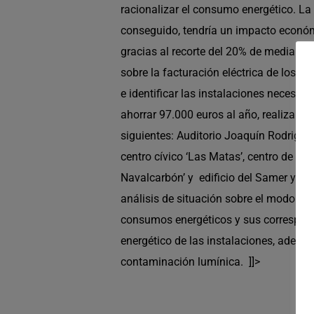
racionalizar el consumo energético. La
conseguido, tendría un impacto económi
gracias al recorte del 20% de media en 
sobre la facturación eléctrica de los ed
e identificar las instalaciones necesar
ahorrar 97.000 euros al año, realizand
siguientes: Auditorio Joaquín Rodrigo,
centro cívico ‘Las Matas’, centro de mayo
Navalcarbón’ y edificio del Samer y prot
análisis de situación sobre el modo de
consumos energéticos y sus correspondie
energético de las instalaciones, adecua
contaminación lumínica.
]]>