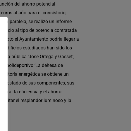
unción del ahorro potencial
uros al año para el consistorio,
rma paralela, se realizó un informe
edificio al tipo de potencia contratada
oncepto el Ayuntamiento podría llegar a
s edificios estudiados han sido los
teca pública ‘José Ortega y Gasset’,
ocal, polideportivo ‘La dehesa de
auditoría energética se obtiene un
s, el estado de sus componentes, sus
jorar la eficiencia y el ahorro
 limitar el resplandor luminoso y la