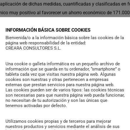
 aplicación de dichas medidas, cuantificadas y clasificadas en f
co muy positivo al favorecer un ahorro económico de 171.000 e
la energía anual consumida por los edificios municipales. De fo
ificios, lo que permite adecuar a las necesidades reales de cada 
INFORMACIÓN BÁSICA SOBRE COOKIES
Bienvenida/o a la información básica sobre las cookies de la
ias para compensar la energía reactiva. En conclusión, en este c
página web responsabilidad de la entidad:
o una inversión que se rentabilizaría en menos de seis meses. Lo
CREARA CONSULTORES S.L.
 Ayuntamiento, Biblioteca pública municipal de Las Matas, Biblio
Una cookie o galleta informática es un pequeño archivo de
res ‘El baile’, centro de servicios sociales ‘El Abajón’, policía l
información que se guarda en tu ordenador, “smartphone” o
ección civil.
Auditorías energéticas
Con la realización de una 
tableta cada vez que visitas nuestra página web. Algunas
cookies son nuestras y otras pertenecen a empresas
 explotación, funcionamiento y prestaciones de las instalacione
externas que prestan servicios para nuestra página web.
Las cookies pueden ser de varios tipos: las cookies técnicas
ntes costes de explotación. Todo ello con un triple objetivo: me
son necesarias para que nuestra página web pueda funcionar,
r los equipos a la normativa vigente y, en el caso del alumbrado,
no necesitan de tu autorización y son las únicas que
tenemos activadas por defecto.
Utilizamos cookies propias y de terceros para mejorar
nuestros productos y servicios mediante el análisis de sus