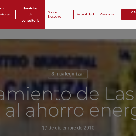
s a
Servicios
Sobre
GA
zadoras
de
Actualidad
Webinars
Nosotros
consultoría
Sin categorizar
amiento de Las
al ahorro ener
17 de diciembre de 2010